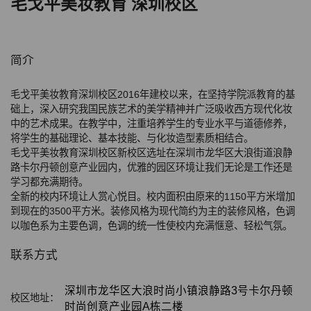
毛戈平美妆教育 深圳校区
简介
毛戈平美妆教育深圳校区
2016年建校以来，在坚持学院派教育的基
础上，深入研究我国民族艺术的美学精神并广泛吸收西方现代化妆
中的艺术成果。在教学中，注重培养学生的专业水平与道德修养，
将学生的基础理论、基本技能、与化妆造型素质相结合。
毛戈平美妆教育深圳校区新校区选址在深圳市龙华区大浪街道浪静
路卡尔丹顿创意产业园内，优雅的园区环境让我们无论是工作还是
学习都充满期待。
全新的校内环境让人赏心悦目。校内面积由原来的1150平方米增加
到现在的3500平方米。装修风格为现代简约为主的装修风格，色调
以咖色系为主要色调，色调的统一性使校内充满惬意、轻松气氛。
联系方式
深圳市龙华区大浪时尚小镇浪静路3号卡尔丹顿
校区地址：
时尚创意产业园A栋二楼