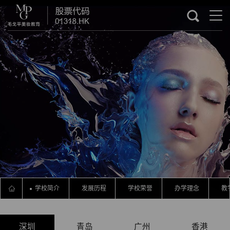
学校简介
发展历程
学校荣誉
办学理念
教
深圳
青岛
广州
香港