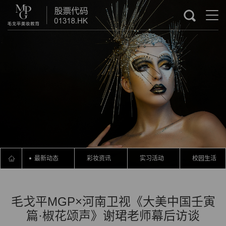
最新动态
彩妆资讯
实习活动
校园生活
毛戈平MGP×河南卫视《大美中国壬寅
篇·椒花颂声》谢珺老师幕后访谈