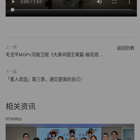
上一篇
返回列表
毛戈平MGP×河南卫视《大美中国壬寅篇·椒花颂
声》…
下一篇
「素人改造」第三季，遇见更美的自己！
相关资讯
07月09日
05