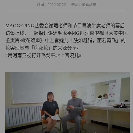
时间：2022.07.22
来源：最新动态
MAOGEPING艺委会谢珺老师和节目导演牛魔老师的幕后
访谈上线，一起探讨讲述毛戈平MGP×河南卫视《大美中国
壬寅篇·椒花颂声》中上官婉儿「肤如凝脂，面若霞飞」的
妆容理念与「梅花妆」的来源分享。
#用河南卫视打开毛戈平#
#上官婉儿#