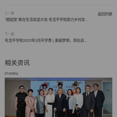
上一篇
返回列表
“她绽放”美在生活妆造沙龙 毛戈平学校助力乡村女性
勇…
下一篇
毛戈平学校2023年3月开学季 | 美丽梦想，现在启
航！
相关资讯
07月09日
05