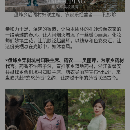
盘峰乡后阁村妇联主席、农家乐经营者——孔妙珍
亲和力十足、温婉的妆造，让原本质朴的孔妙珍像农家的
一缕清雅的春风。让人间烟火增添了一丝暖心画意。化妆
师们妙笔生花，让肌肤泛起晨辉，以线条和色彩交汇，让
这份美栖息在光影中，如沐春风。
⏷盘峰乡栗树坑村妇联主席、药农——吴丽萍，为家乡药材
代言。
药香不怕巷子深，宣推家乡道地药材，浙江省磐安
县盘峰乡栗树坑村妇联主席、药农吴丽萍宣布“出战”，来
盘峰共赴“悠悠药香”之约，让跨越千年的药香联通古今。