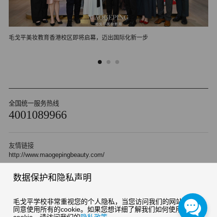
毛戈平美妆教育香港校区即将启幕，迈出国际化新一步
毛
全国统一服务热线
4001089966
友情链接
http://www.maogepingbeauty.com/
数据保护和隐私声明
Copyright 2010 杭州毛戈平形象设计艺术有限公司 版权所有
浙ICP备05042471号-2
浙公网安备 33010202000510号
毛戈平学校非常重视您的个人隐私，当您访问我们的网站时，请
同意使用所有的cookie。如果您想详细了解我们如何使用