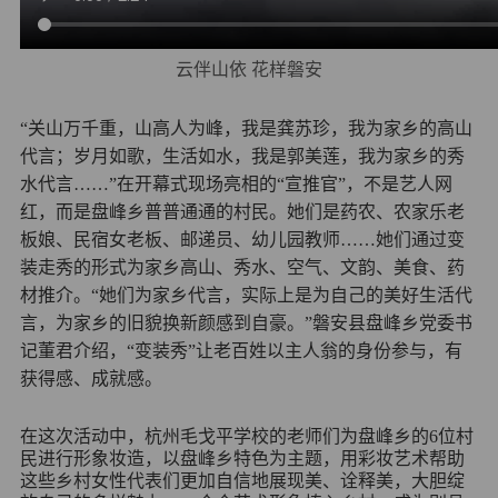
云伴山依 花样磐安
“关山万千重，山高人为峰，我是龚苏珍，我为家乡的高山
代言；岁月如歌，生活如水，我是郭美莲，我为家乡的秀
水代言……”在开幕式现场亮相的“宣推官”，不是艺人网
红，而是盘峰乡普普通通的村民。她们是药农、农家乐老
板娘、民宿女老板、邮递员、幼儿园教师……她们通过变
装走秀的形式为家乡高山、秀水、空气、文韵、美食、药
材推介。“她们为家乡代言，实际上是为自己的美好生活代
言，为家乡的旧貌换新颜感到自豪。”磐安县盘峰乡党委书
记董君介绍，“变装秀”让老百姓以主人翁的身份参与，有
获得感、成就感。
在这次活动中，杭州毛戈平学校的老师们为盘峰乡的6位村
民进行形象妆造，以盘峰乡特色为主题，用彩妆艺术帮助
这些乡村女性代表们更加自信地展现美、诠释美，大胆绽