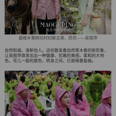
盘峰乡栗树坑村妇联主席、药农——吴丽萍
自然和谐，清新怡人。这份散发着自然草木香的新形象，
让吴丽萍焕发出出一种健康、优雅的美感。柔和的大地
色，花儿一般的唇色，转身之间，已是暗香盈袖。