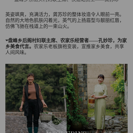
英姿飒爽，充满活力，龚苏珍的整体妆造令人眼前一亮。
自然的大地色肌肤闪着光，英气的上扬眉型与靓丽红唇，
仿佛飞驰在栈道上的一束山火。
⏷
盘峰乡后阁村妇联主席、农家乐经营者——孔妙珍，为家
乡美食代言。
农家乐老板旗袍变装，宣推家乡美食，共享
人间风味。