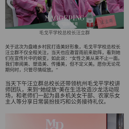
毛戈平学校总校长汪立群
关
于这次为盘峰乡村民打造美好形象，毛戈平学校总校长
汪立群不仅全程关注，当天也应邀冒雨前来助阵，看到她
们在宣传片中的蜕变，如此说：“女性之美从来不止
一面。
我们审阅美、塑造美、传播美，但不定义美。愿你无论花
期何时，只管尽情绽放。”
当天下午
汪立群总校长还带领杭州毛戈平学校讲
师团队，来到
“她绽放”美在生活妆造沙龙活动现
场，
和老师们一起为县乡机关女干部、农家乐女
主人等分享日常装扮技巧和公务接待礼仪。