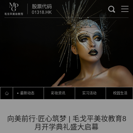
最新动态
彩妆资讯
实习活动
校园生活
向美前行·匠心筑梦 | 毛戈平美妆教育8
月开学典礼盛大启幕