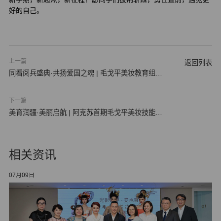
好的自己。
上一篇
返回列表
同看阅兵盛典·共扬爱国之魂 | 毛戈平美妆教育组织
全体…
下一篇
美育润疆·美丽启航 | 阿克苏首期毛戈平美妆技能培
训班…
相关资讯
07月09日
05