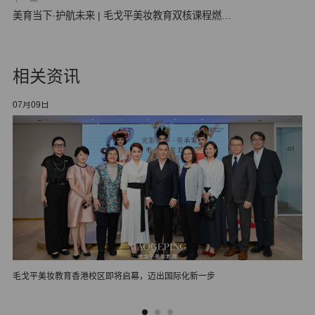
美育当下·护航未来 | 毛戈平美妆教育双核课程燃动
发布…
相关资讯
07月09日
05
毛戈平美妆教育香港校区即将启幕，迈出国际化新一步
毛