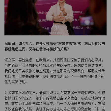
凤凰网：如今社会，许多女性深受“容貌焦虑”困扰。您认为化妆与
容貌焦虑之间，又存在着怎样微妙的关系？
汪立群：容貌焦虑，在我看来，其根源往往深植于我们内心深处。
当内心对自我形象的期待与现实产生落差时，焦虑便会悄然滋生。
我们毛戈平美妆教育希望能通过外在形象的积极改变，帮助女性重
拾自信。但更关键的是，我们倡导“知行合一”——将内心的渴望转
化为实际行动。
许多前来学习的学员，最初可能只是希望掌握一些遮瑕技巧。但随
着她们学习的深入，她们开始能够自主定义妆容，从被动地掩饰瑕
疵，转变为主动地创造和展现美。当一个人通过自身的努力，掌握
了改变自我的技能，实现了内心想法与外在行动的高度统一时，这