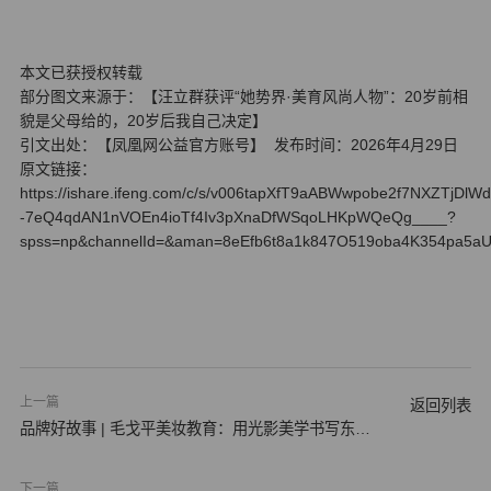
本文已获授权转载
部分图文来源于：【汪立群获评“她势界·美育风尚人物”：20岁前相
貌是父母给的，20岁后我自己决定】
引文出处：【凤凰网公益官方账号】 发布时间：2026年4月29日
原文链接：
https://ishare.ifeng.com/c/s/v006tapXfT9aABWwpobe2f7NXZTjDl
-7eQ4qdAN1nVOEn4ioTf4Iv3pXnaDfWSqoLHKpWQeQg____?
spss=np&channelId=&aman=8eEfb6t8a1k847O519oba4K354pa5a
上一篇
返回列表
品牌好故事 | 毛戈平美妆教育：用光影美学书写东方
美育…
下一篇