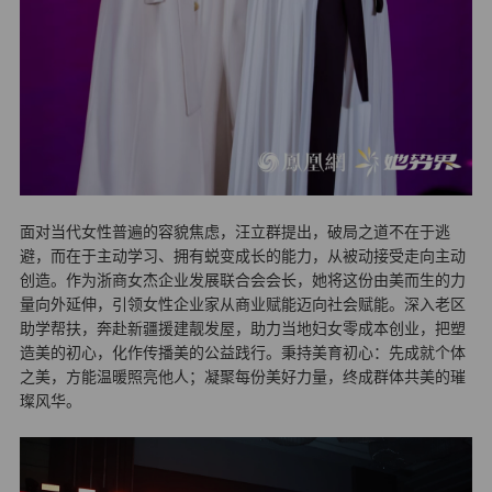
面对当代女性普遍的容貌焦虑，汪立群提出，破局之道不在于逃
避，而在于主动学习、拥有蜕变成长的能力，从被动接受走向主动
创造。作为浙商女杰企业发展联合会会长，她将这份由美而生的力
量向外延伸，引领女性企业家从商业赋能迈向社会赋能。深入老区
助学帮扶，奔赴新疆援建靓发屋，助力当地妇女零成本创业，把塑
造美的初心，化作传播美的公益践行。秉持美育初心：先成就个体
之美，方能温暖照亮他人；凝聚每份美好力量，终成群体共美的璀
璨风华。