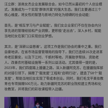
汪立群：浙商女杰企业发展联合会，如今已然从最初的个人创业模
式，发展成为一个实现“群体共富”的强大生态。我们主要通过三个
核心维度，将女性的智慧与影响力转化为磅礴的社会动能：
首先，是“相互学习与产业赋能”。我们女企业家们不仅在协会内分
享先进的管理经验和产业洞察，更积极“走出去”，深入乡村，赋能
当地妇女在家门口实现创业梦想。
其次，是“深耕公益慈善”。这项工作是我们协会的重中之重。我们
自豪地讲，在省市场监督管理局的指导下，我们已连续16次走进革
命老区磐安，以及下江村、千鹤村等地，开展助学帮扶、资助老
人、改善农村基础设施等一系列公益活动。尤其值得一提的是，
2023年，我们四度踏上援疆之路，深入新疆阿克苏，在援疆指挥部
的对接引领下，捐赠了“靓发屋”工程和“启明行动”，建造了58个“靓
发屋”，帮助当地妇女实现了零成本创业。同时，我们毛戈平美妆教
育也专项捐赠500万元，助力新疆阿克苏的职业院校建立秀场和化
妆教室，并将我们的彩妆课程带入边疆。