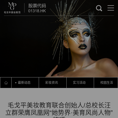
最新动态
彩妆资讯
实习活动
校园生活
毛戈平美妆教育联合创始人/总校长汪
立群荣膺凤凰网“她势界·美育风尚人物”