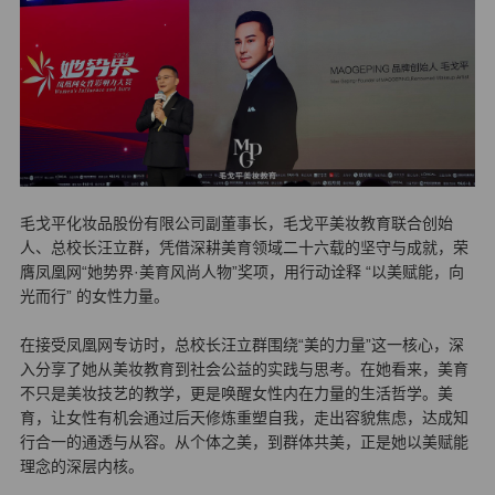
毛戈平化妆品股份有限公司副董事长，毛戈平美妆教育联合创始
人、总校长汪立群，凭借深耕美育领域二十六载的坚守与成就，荣
膺凤凰网“她势界·美育风尚人物”奖项，用行动诠释 “以美赋能，向
光而行” 的女性力量。
在接受凤凰网专访时，总校长汪立群围绕“美的力量”这一核心，深
入分享了她从美妆教育到社会公益的实践与思考。在她看来，美育
不只是美妆技艺的教学，更是唤醒女性内在力量的生活哲学。美
育，让女性有机会通过后天修炼重塑自我，走出容貌焦虑，达成知
行合一的通透与从容。从个体之美，到群体共美，正是她以美赋能
理念的深层内核。