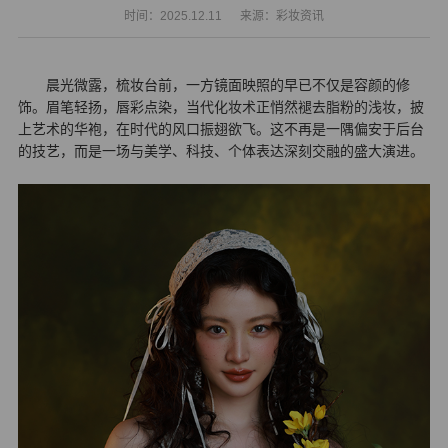
时间：2025.12.11
来源：彩妆资讯
晨光微露，梳妆台前，一方镜面映照的早已不仅是容颜的修
饰。眉笔轻扬，唇彩点染，当代化妆术正悄然褪去脂粉的浅妆，披
上艺术的华袍，在时代的风口振翅欲飞。这不再是一隅偏安于后台
的技艺，而是一场与美学、科技、个体表达深刻交融的盛大演进。