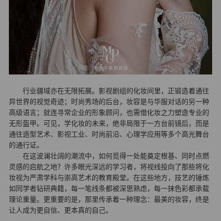
行业疆域亦在无限拓展。影视剧组的化妆间里，正锻造着通往
异世界的视觉奇迹；时尚秀场的后台，妆容是与华服对话的另一种
高级语言；就连寻常企业的形象顾问，也需借化妆之力塑造专业的
无形盔甲。可见，
学化妆
的未来，绝非局限于一方台前镜后，而是
通往造型艺术、影视工业、时尚前沿、心理学应用等多个高光舞台
的通行证。
在这波澜壮阔的潮流中，如何觅得一处能奠定根基、同时点燃
灵感的启航之地？许多眼光深远的学习者，将视线投向了那些将化
妆视为严肃学科与崇高艺术的教育殿堂。在这些地方，技艺的锤炼
如同学者钻研典籍，每一笔线条都被深思熟虑，每一抹色彩都承载
理论重量。更重要的是，那里传承着一种理念：最美的妆容，终是
让人成为更自信、更本真的自己。