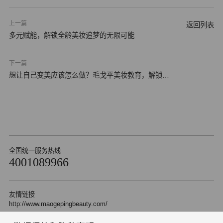
上一篇
返回列表
多元赋能，解锁全龄美妆追梦的无限可能
下一篇
想让自己变美应该怎么做？毛戈平美妆教育，解锁专
属你…
全国统一服务热线
4001089966
友情链接
http://www.maogepingbeauty.com/