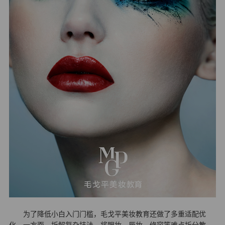
为了降低小白入门门槛，毛戈平美妆教育还做了多重适配优
化。一方面，拆解复杂技法，将眼妆、唇妆、修容等难点拆分教