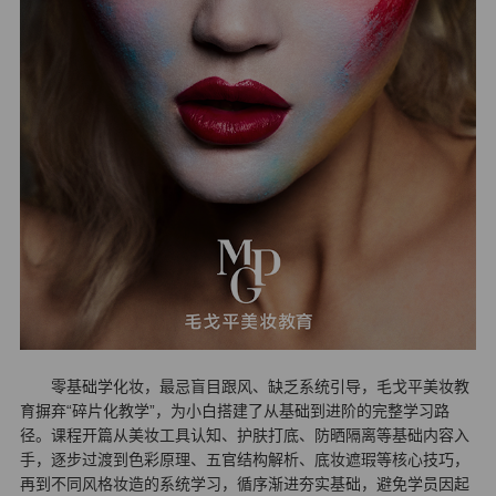
零基础学化妆，最忌盲目跟风、缺乏系统引导，毛戈平美妆教
育摒弃“碎片化教学”，为小白搭建了从基础到进阶的完整学习路
径。课程开篇从美妆工具认知、护肤打底、防晒隔离等基础内容入
手，逐步过渡到色彩原理、五官结构解析、底妆遮瑕等核心技巧，
再到不同风格妆造的系统学习，循序渐进夯实基础，避免学员因起