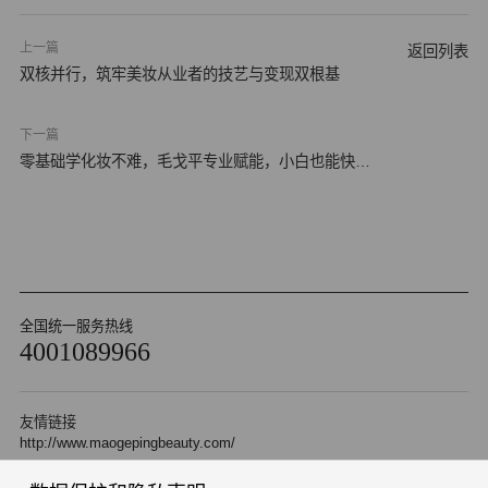
上一篇
返回列表
双核并行，筑牢美妆从业者的技艺与变现双根基
下一篇
零基础学化妆不难，毛戈平专业赋能，小白也能快速
上手
全国统一服务热线
4001089966
友情链接
http://www.maogepingbeauty.com/