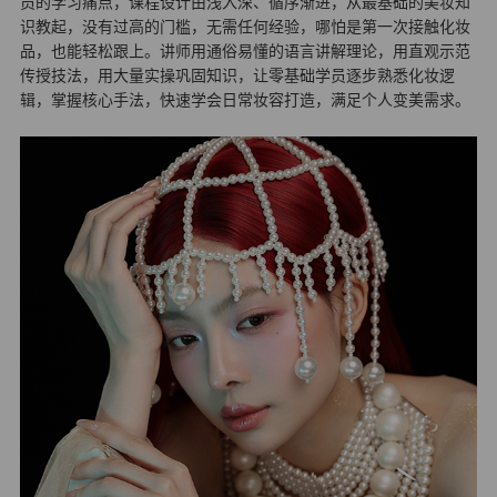
员的学习痛点，课程设计由浅入深、循序渐进，从最基础的美妆知
识教起，没有过高的门槛，无需任何经验，哪怕是第一次接触化妆
品，也能轻松跟上。讲师用通俗易懂的语言讲解理论，用直观示范
传授技法，用大量实操巩固知识，让零基础学员逐步熟悉化妆逻
辑，掌握核心手法，快速学会日常妆容打造，满足个人变美需求。