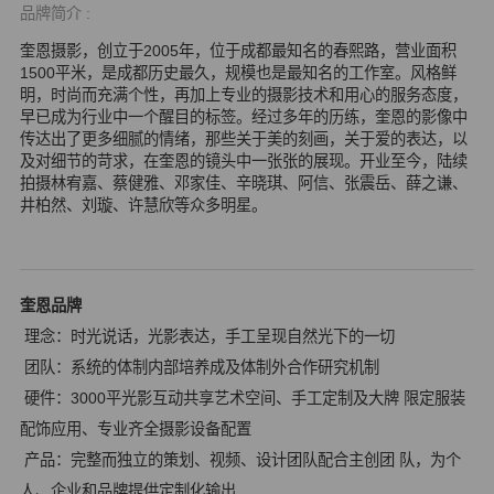
品牌简介 :
奎恩摄影，创立于2005年，位于成都最知名的春熙路，营业面积
1500平米，是成都历史最久，规模也是最知名的工作室。风格鲜
明，时尚而充满个性，再加上专业的摄影技术和用心的服务态度，
早已成为行业中一个醒目的标签。经过多年的历练，奎恩的影像中
传达出了更多细腻的情绪，那些关于美的刻画，关于爱的表达，以
及对细节的苛求，在奎恩的镜头中一张张的展现。开业至今，陆续
拍摄林宥嘉、蔡健雅、邓家佳、辛晓琪、阿信、张震岳、薛之谦、
井柏然、刘璇、许慧欣等众多明星。
奎恩品牌
理念：时光说话，光影表达，手工呈现自然光下的一切
团队：系统的体制内部培养成及体制外合作研究机制
硬件：3000平光影互动共享艺术空间、手工定制及大牌 限定服装
配饰应用、专业齐全摄影设备配置
产品：完整而独立的策划、视频、设计团队配合主创团 队，为个
人、企业和品牌提供定制化输出