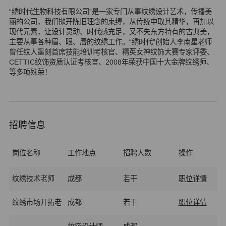
“绣时代生物科技有限公司”是一家专门从事纹绣设计艺术，传播美
丽的公司，我们抛开陈旧理念的束缚，从传统中取其精华，再加以
现代元素，让设计灵动、时代感充足，又不失东方特有的古典美，
主要从事各种眉、眼、唇的纹绣工作。“绣时代”创始人李南星老师
曾任纹人墨刻首席技能培训考核官、精英女神纹饰大赛专家评委、
CETTIC纹饰资质认证考核官、2008年荣获中国十大金牌纹绣师、
等多项殊荣！
招聘信息
岗位名称
工作地点
招聘人数
操作
纹绣技术老师
成都
若干
职位详情
纹绣市场开拓老
成都
若干
职位详情