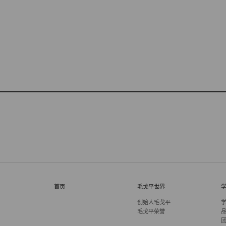
首页
毛戈平世界
创始人毛戈平
毛戈平荣誉