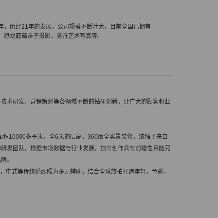
年，历经21年的发展，公司规模不断壮大，目前全国已拥有
拍、恐龙蘑菇亲子摄影，美卉艺术写真等。
、技术研发、营销策划等各领域不断的钻研创新，让广大的顾客和业
10000多平米，全6米的层高，360度全实景装修，浓缩了来自
的研发团队，根据市场数据与行业发展，独立创作具有前瞻性且能完
品牌。
系，中式等传统婚纱照为多元辅助，结合全球旅拍打造年轻，色彩，