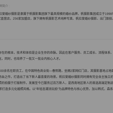
牌简介 :
拉斐婚纱摄影是隶属于帆摄影集团旗下最具规模的婚纱品牌，帆摄影集团成立于1998
家直营店，256家加盟店，旗下拥有帆摄影艺术纯粹写真、帆拉斐婚纱摄影、出门旅
存在的根本，技术和体验是企业生存的命脉。因此在客户服务、员工成长、流程体系
化，同时，也培养了一批又一批业内核心人才。
00余名在职员工，在中国特色商业街—春熙路，坐拥2家网红门店，其摄影基地占地面积
沥血之作，打造出了当下新人最喜爱的场景。帆拉斐婚纱摄影同时拥有完全自主独立
照的拍摄于打版制作，发展至今已服务过百万新人，是西南地区新人的首选高端定制
求打造多元化婚照风格。以“年轻态潮流玩拍”为品牌特色与核心优势，加以韩式，森