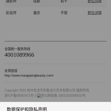
摄影师
成都
若干
职位详情
彩妆师
重庆
不限
职位详情
全国统一服务热线
4001089966
友情链接
http://www.maogepingbeauty.com/
Copyright 2010 杭州毛戈平形象设计艺术有限公司 版权所有
浙ICP备05042471号-2
浙公网安备 33010202000510号
数据保护和隐私声明