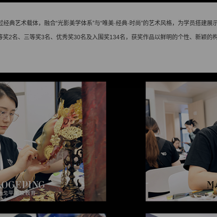
过经典艺术载体，融合“光影美学体系”与“唯美·经典·时尚”的艺术风格，为学员搭建展
等奖2名、三等奖3名、优秀奖30名及入围奖134名，获奖作品以鲜明的个性、新颖