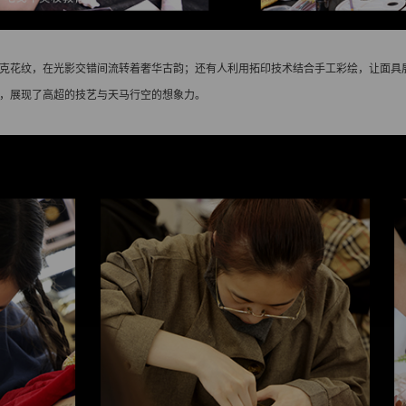
克花纹，在光影交错间流转着奢华古韵；还有人利用拓印技术结合手工彩绘，让面具
，展现了高超的技艺与天马行空的想象力。