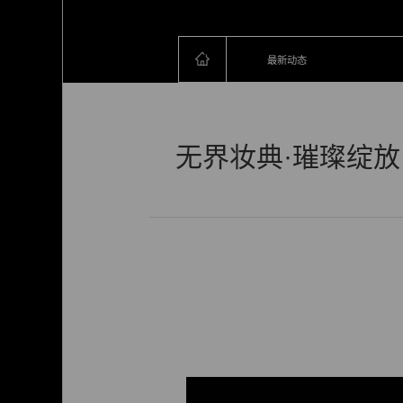
最新动态
无界妆典·璀璨绽放