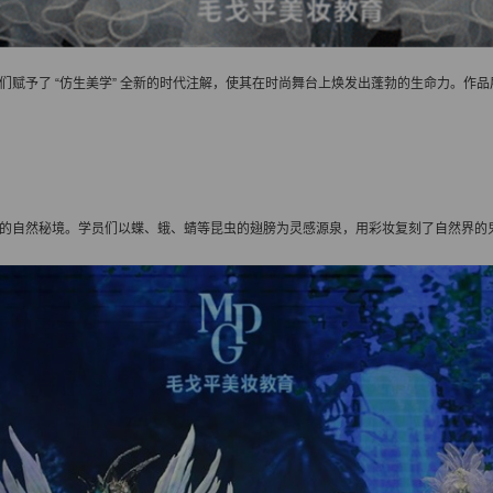
们赋予了 “仿生美学” 全新的时代注解，使其在时尚舞台上焕发出蓬勃的生命力。作
的自然秘境。学员们以蝶、蛾、蜻等昆虫的翅膀为灵感源泉，用彩妆复刻了自然界的