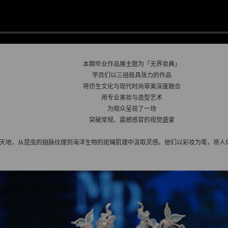
本期毕业作品展主题为「无界妆典」
学员们以三组极具张力的作品
将仿生文化与现代时尚审美深度融合
用专业美妆与造型艺术
为观众呈现了一场
突破常规、震撼感官的视觉盛宴
天地，从昆虫的翅脉纹理到海洋生物的斑斓肌理中汲取灵感。他们以彩妆为笔，将人体