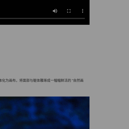
化为画布，将面部与躯体雕琢成一幅幅鲜活的 “自然画