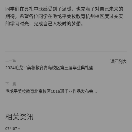
同学们在典礼中既感受到了温暖，也充满了对自己未来的
期待。希望各位同学在毛戈平美妆教育杭州校区度过充实
的学习时光，完成自己入校时的梦想。
上一篇
返回列表
2024毛戈平美妆教育青岛校区第三届毕业典礼盛大
举行
下一篇
毛戈平美妆教育北京校区1016班毕业作品发布会隆
重举行
相关资讯
07月07日
06