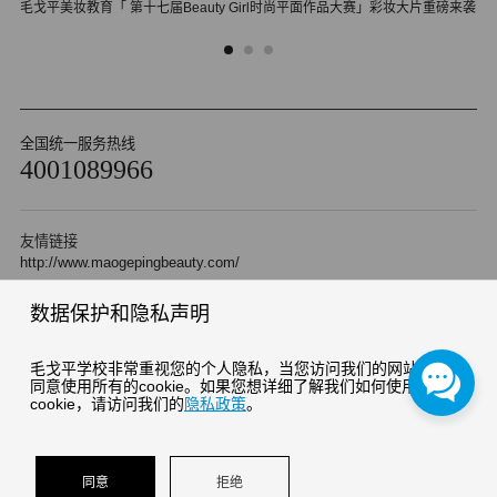
毛戈平美妆教育「 第十七届Beauty Girl时尚平面作品大赛」彩妆大片重磅来袭
郑
全国统一服务热线
4001089966
友情链接
http://www.maogepingbeauty.com/
数据保护和隐私声明
Copyright 2010 杭州毛戈平形象设计艺术有限公司 版权所有
浙ICP备05042471号-2
浙公网安备 33010202000510号
毛戈平学校非常重视您的个人隐私，当您访问我们的网站时，请
同意使用所有的cookie。如果您想详细了解我们如何使用
cookie，请访问我们的
隐私政策
。
同意
拒绝