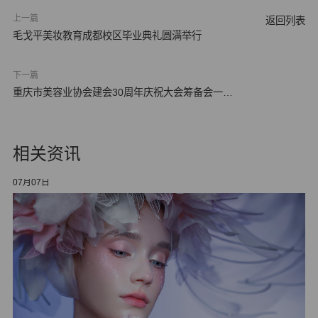
上一篇
返回列表
毛戈平美妆教育成都校区毕业典礼圆满举行
下一篇
重庆市美容业协会建会30周年庆祝大会筹备会一次
会议于…
相关资讯
07月07日
06