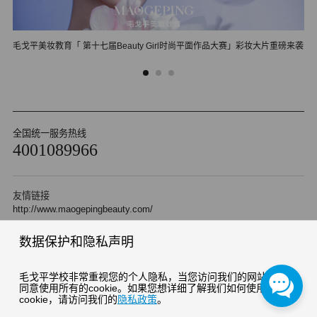
毛戈平美妆教育「 第十七届Beauty Girl时尚平面作品大赛」彩妆大片重磅来袭
郑
全国统一服务热线
4001089966
友情链接
http://www.maogepingbeauty.com/
数据保护和隐私声明
Copyright 2010 杭州毛戈平形象设计艺术有限公司 版权所有
浙ICP备05042471号-2
浙公网安备 33010202000510号
毛戈平学校非常重视您的个人隐私，当您访问我们的网站时，请
同意使用所有的cookie。如果您想详细了解我们如何使用
cookie，请访问我们的
隐私政策
。