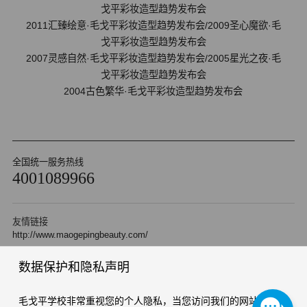
戈平彩妆造型趋势发布会
2011汇臻绘意·毛戈平彩妆造型趋势发布会/2009圣心魔欲·毛
戈平彩妆造型趋势发布会
2007灵感自然·毛戈平彩妆造型趋势发布会/2005星光之夜·毛
戈平彩妆造型趋势发布会
2004古色繁华·毛戈平彩妆造型趋势发布会
全国统一服务热线
4001089966
友情链接
http://www.maogepingbeauty.com/
数据保护和隐私声明
Copyright 2010 杭州毛戈平形象设计艺术有限公司 版权所有
浙ICP备05042471号-2
浙公网安备 33010202000510号
毛戈平学校非常重视您的个人隐私，当您访问我们的网站时，请