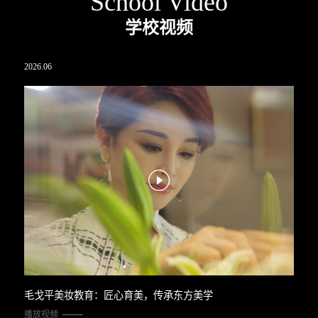
School Video
学校视频
2026.06
毛戈平美妆教育：匠心育美，传承东方美学
播放视频