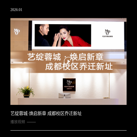
2026.01
艺绽蓉城·焕启新章 成都校区乔迁新址
播放视频