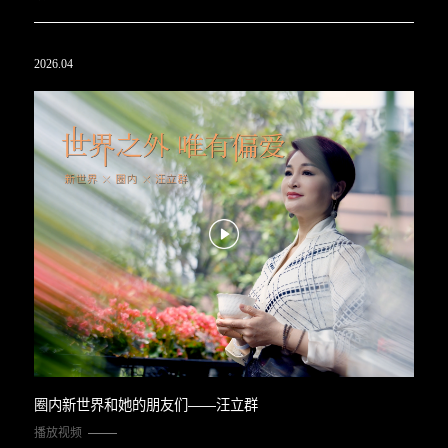
2026.04
圈内新世界和她的朋友们——汪立群
播放视频